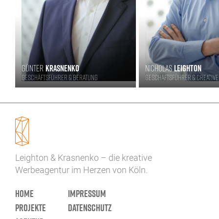
GÜNTER
KRASNENKO
NICHOLAS
LEIGHTON
Geschäftsführer & Beratung
Geschäftsführer & Creative
Leighton & Krasnenko – die kreative
Werbeagentur im Herzen von Köln.
Home
Impressum
Projekte
Datenschutz