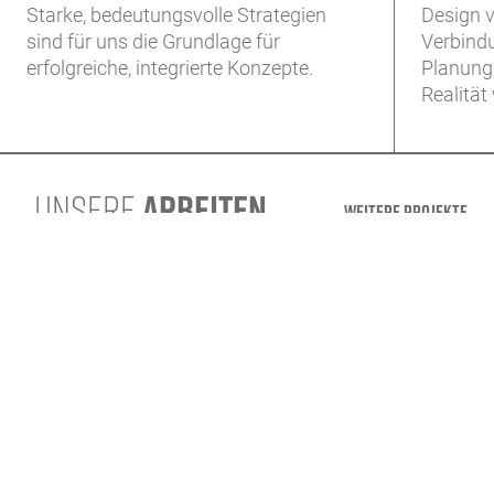
Starke, bedeutungsvolle Strategien
Design v
sind für uns die Grundlage für
Verbindu
erfolgreiche, integrierte Konzepte.
Planung,
Realität
UNSERE
ARBEITEN
WEITERE PROJEKTE