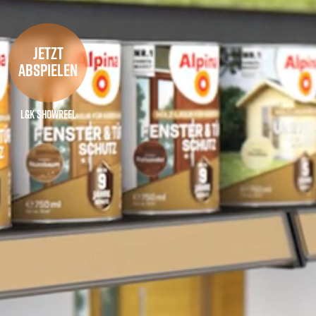
jetzt
Abspielen
L&K Showreel